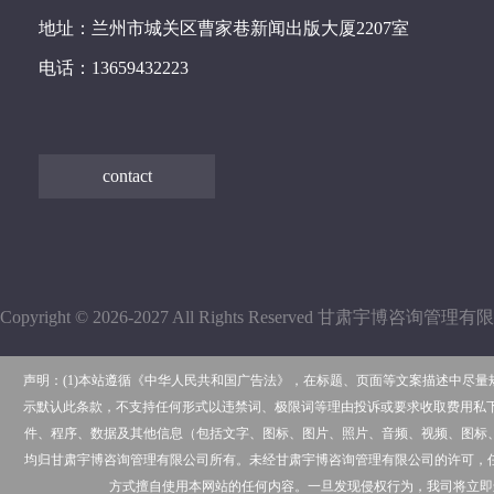
地址：兰州市城关区曹家巷新闻出版大厦2207室
电话：13659432223
contact
Copyright © 2026-2027 All Rights Reserved 甘肃宇博咨询管
声明：(1)本站遵循《中华人民共和国广告法》，在标题、页面等文案描述中尽
示默认此条款，不支持任何形式以违禁词、极限词等理由投诉或要求收取费用私下
件、程序、数据及其他信息（包括文字、图标、图片、照片、音频、视频、图标
均归甘肃宇博咨询管理有限公司所有。未经甘肃宇博咨询管理有限公司的许可，
方式擅自使用本网站的任何内容。一旦发现侵权行为，我司将立即